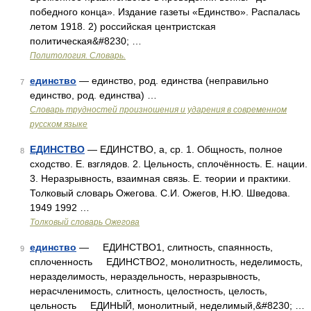
победного конца». Издание газеты «Единство». Распалась
летом 1918. 2) российская центристская
политическая&#8230; …
Политология. Словарь.
единство
— единство, род. единства (неправильно
7
единство, род. единства) …
Словарь трудностей произношения и ударения в современном
русском языке
ЕДИНСТВО
— ЕДИНСТВО, а, ср. 1. Общность, полное
8
сходство. Е. взглядов. 2. Цельность, сплочённость. Е. нации.
3. Неразрывность, взаимная связь. Е. теории и практики.
Толковый словарь Ожегова. С.И. Ожегов, Н.Ю. Шведова.
1949 1992 …
Толковый словарь Ожегова
единство
— ЕДИНСТВО1, слитность, спаянность,
9
сплоченность ЕДИНСТВО2, монолитность, неделимость,
неразделимость, нераздельность, неразрывность,
нерасчленимость, слитность, целостность, целость,
цельность ЕДИНЫЙ, монолитный, неделимый,&#8230; …