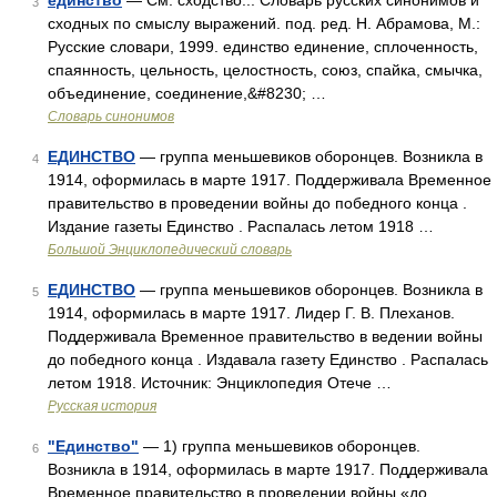
единство
— См. сходство... Словарь русских синонимов и
3
сходных по смыслу выражений. под. ред. Н. Абрамова, М.:
Русские словари, 1999. единство единение, сплоченность,
спаянность, цельность, целостность, союз, спайка, смычка,
объединение, соединение,&#8230; …
Словарь синонимов
ЕДИНСТВО
— группа меньшевиков оборонцев. Возникла в
4
1914, оформилась в марте 1917. Поддерживала Временное
правительство в проведении войны до победного конца .
Издание газеты Единство . Распалась летом 1918 …
Большой Энциклопедический словарь
ЕДИНСТВО
— группа меньшевиков оборонцев. Возникла в
5
1914, оформилась в марте 1917. Лидер Г. В. Плеханов.
Поддерживала Временное правительство в ведении войны
до победного конца . Издавала газету Единство . Распалась
летом 1918. Источник: Энциклопедия Отече …
Русская история
"Единство"
— 1) группа меньшевиков оборонцев.
6
Возникла в 1914, оформилась в марте 1917. Поддерживала
Временное правительство в проведении войны «до