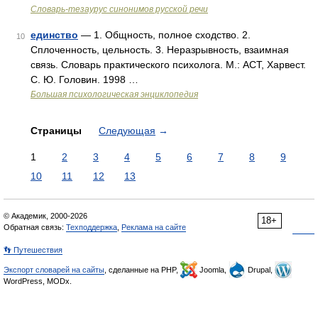
Словарь-тезаурус синонимов русской речи
единство
— 1. Общность, полное сходство. 2.
10
Сплоченность, цельность. 3. Неразрывность, взаимная
связь. Словарь практического психолога. М.: АСТ, Харвест.
С. Ю. Головин. 1998 …
Большая психологическая энциклопедия
Страницы
Следующая
→
1
2
3
4
5
6
7
8
9
10
11
12
13
© Академик, 2000-2026
18+
Обратная связь:
Техподдержка
,
Реклама на сайте
👣 Путешествия
Экспорт словарей на сайты
, сделанные на PHP,
Joomla,
Drupal,
WordPress, MODx.